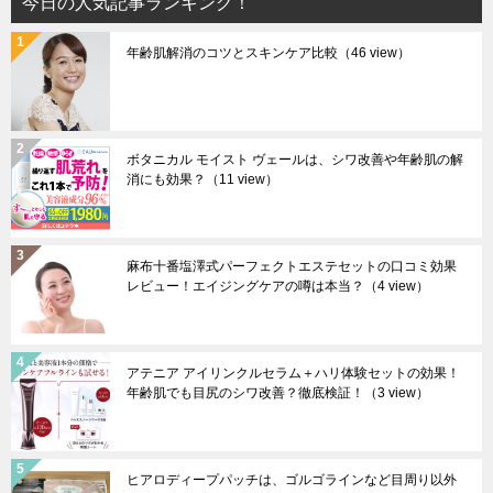
今日の人気記事ランキング！
年齢肌解消のコツとスキンケア比較
（46 view）
ボタニカル モイスト ヴェールは、シワ改善や年齢肌の解
消にも効果？
（11 view）
麻布十番塩澤式パーフェクトエステセットの口コミ効果
レビュー！エイジングケアの噂は本当？
（4 view）
アテニア アイリンクルセラム＋ハリ体験セットの効果！
年齢肌でも目尻のシワ改善？徹底検証！
（3 view）
ヒアロディープパッチは、ゴルゴラインなど目周り以外