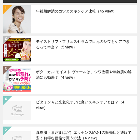
年齢肌解消のコツとスキンケア比較
（45 view）
モイストリフトプリュスセラムで目元のシワもケアでき
るって本当？
（5 view）
ボタニカル モイスト ヴェールは、シワ改善や年齢肌の解
消にも効果？
（4 view）
ビタミンＡと光老化ケアに良いスキンケアとは？
（4
view）
真珠肌（まだまはだ）エッセンスMQ-1の販売店と通販で
安くお得な価格で買う方法
（4 view）