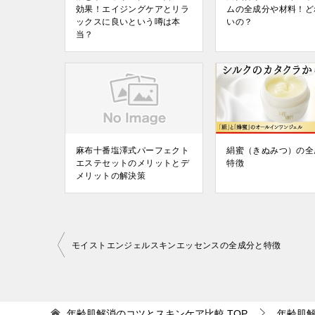
効果！エイジングケアとリラ
ムの全成分や材料！ど
ックスに良いという噂は本
いの？
当？
麻布十番塩澤式パーフェクト
絹蜜（きぬみつ）の全
エステセットのメリットとデ
特徴
メリットの解決策
投
モイストエンジェルスキンエッセンスの全成分と特徴
稿
ナ
ビ
年齢肌解消のコツとスキンケア比較
TOP
年齢肌