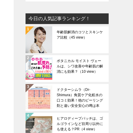
今日の人気記事ランキング！
年齢肌解消のコツとスキンケ
ア比較
（45 view）
ボタニカル モイスト ヴェー
ルは、シワ改善や年齢肌の解
消にも効果？
（10 view）
ドクターシムラ（Dr-
Shimura）角質ケア化粧水の
口コミ効果！他のピーリング
剤と違い安全安心の噂は本
当？
（5 view）
ヒアロディープパッチは、ゴ
ルゴラインなど目周り以外に
も使える？PR
（4 view）