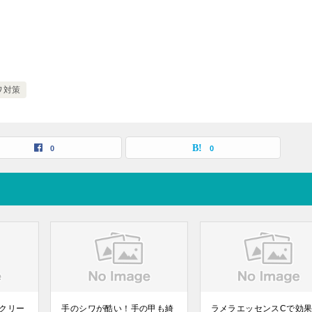
ワ対策
0
0
クリー
手のシワが酷い！手の甲も綺
ラメラエッセンスCで効