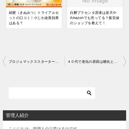
絹蜜（きぬみつ）トライアルセ
白酵プラセンタ原液は楽天や
ットの口コミ！小じわ改善効果
Amazonでも売ってる？最安値
はある？
のショップを教えて！
投
プロジェマックススターターセットはドラッグストア（薬局）でも購入できる？
４０代で老化の原因は糖化と酸化！違いとエイジングケアのコツ
稿
ナ
ビ
ゲ
ー
シ
管理人紹介
ョ
こんにちは、管理人の三森はるひです。