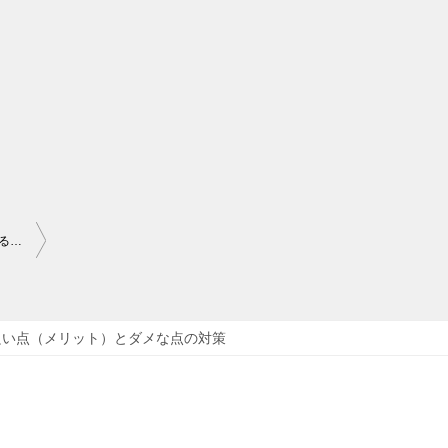
シズカニューヨークはなぜ、たった２つのケアでシワもシミも消えるの？
良い点（メリット）とダメな点の対策