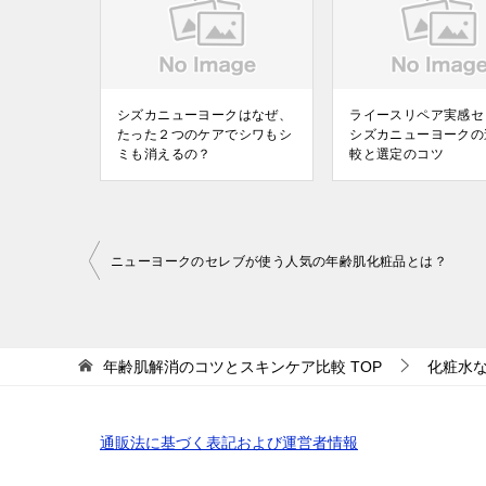
シズカニューヨークはなぜ、
ライースリペア実感セ
たった２つのケアでシワもシ
シズカニューヨークの
ミも消えるの？
較と選定のコツ
投
ニューヨークのセレブが使う人気の年齢肌化粧品とは？
稿
ナ
ビ
年齢肌解消のコツとスキンケア比較
TOP
化粧水
ゲ
ー
通販法に基づく表記および運営者情報
シ