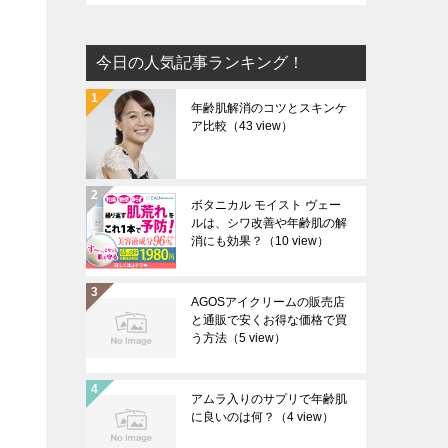
今日の人気記事ランキング！
年齢肌解消のコツとスキンケ
ア比較
（43 view）
ボタニカル モイスト ヴェー
ルは、シワ改善や年齢肌の解
消にも効果？
（10 view）
AGOSアイクリームの販売店
と通販で安くお得な価格で買
う方法
（5 view）
アムラ入りのサプリで年齢肌
に良いのは何？
（4 view）