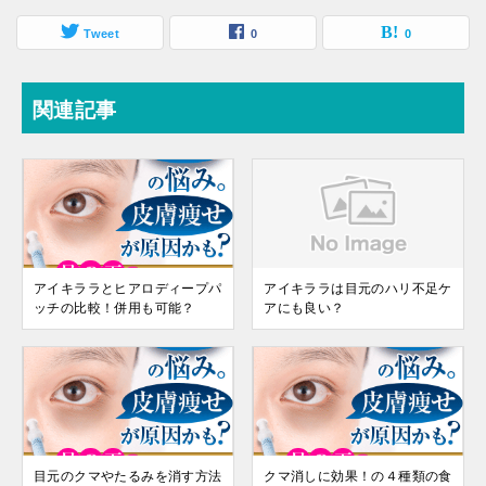
Tweet
0
0
関連記事
アイキララとヒアロディープパ
アイキララは目元のハリ不足ケ
ッチの比較！併用も可能？
アにも良い？
目元のクマやたるみを消す方法
クマ消しに効果！の４種類の食