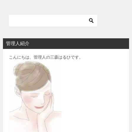
ナ
ビ
ゲ
ー
シ
管理人紹介
ョ
こんにちは、管理人の三森はるひです。
ン