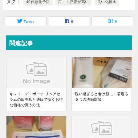
タグ
40代糖化予防
口コミ評価が高い
良い化粧水
Tweet
0
0
関連記事
キレイ・デ・ボーテ リペアセ
洗い過ぎると老け顔に！若返る
ラムの販売店と通販で安くお得
５つの洗顔対策
な価格で買う方法