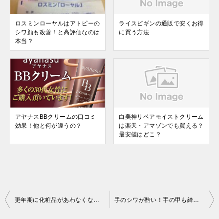
ロスミンローヤルはアトピーの
ライスビギンの通販で安くお得
シワ顔も改善！と高評価なのは
に買う方法
本当？
アヤナスBBクリームの口コミ
白美神リペアモイストクリーム
効果！他と何が違うの？
は楽天・アマゾンでも買える？
最安値はどこ？
投
更年期に化粧品があわなくなる?何に気をつけると良い？
手のシワが酷い！手の甲も綺麗に若返るこつを知りたい
稿