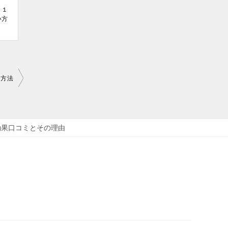
ト１
い方
う方法
効果口コミとその理由