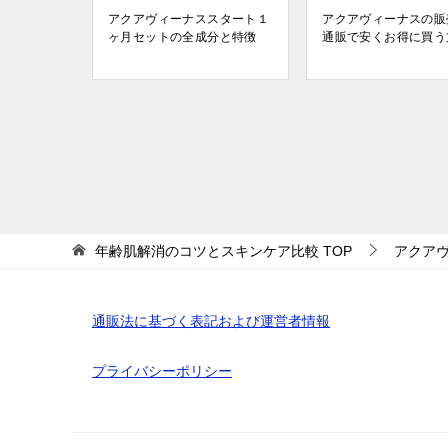
アクアヴィーナススタート１
アクアヴィーナスの販
ヶ月セットの全成分と特徴
通販で安くお得に買う
投
稿
ナ
ビ
年齢肌解消のコツとスキンケア比較
TOP
アクア
ゲ
ー
通販法に基づく表記および運営者情報
シ
ョ
プライバシーポリシー
ン