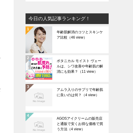
今日の人気記事ランキング！
年齢肌解消のコツとスキンケ
ア比較
（46 view）
ケ
ボタニカル モイスト ヴェー
ルは、シワ改善や年齢肌の解
消にも効果？
（11 view）
な
アムラ入りのサプリで年齢肌
に良いのは何？
（4 view）
AGOSアイクリームの販売店
と通販で安くお得な価格で買
う方法
（4 view）