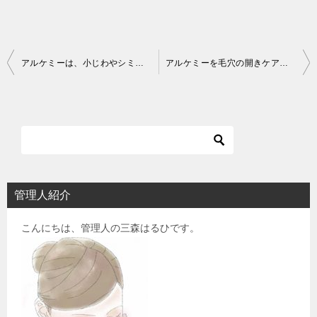
投
アルケミーは、小じわやシミなどエイジングケアになる？
アルケミーを毛穴の開きケアにも使えば、たまご肌！って本当？
稿
ナ
ビ
ゲ
ー
シ
管理人紹介
ョ
こんにちは、管理人の三森はるひです。
ン