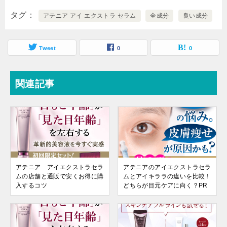
タグ
アテニア アイ エクストラ セラム
全成分
良い成分
Tweet
0
0
関連記事
アテニア アイエクストラセラ
アテニアのアイエクストラセラ
ムの店舗と通販で安くお得に購
ムとアイキララの違いを比較！
入するコツ
どちらが目元ケアに向く？PR