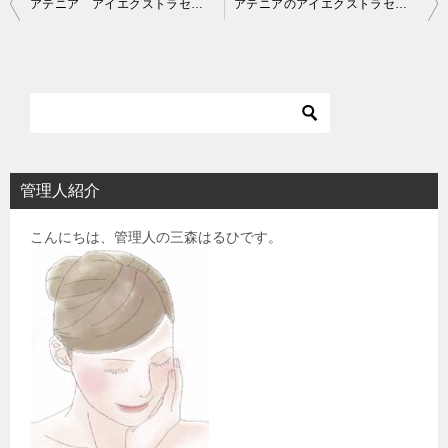
投
アテニア アイエクストラセラムの店舗と通販で安くお得に購入するコツ
アテニアのアイエクストラセラムとアイキララの違いを比較！どちらが目元ケアに向く？PR
稿
ナ
ビ
ゲ
ー
シ
管理人紹介
ョ
こんにちは、管理人の三森はるひです。
ン