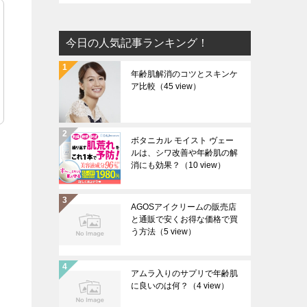
今日の人気記事ランキング！
年齢肌解消のコツとスキンケ
ア比較
（45 view）
ボタニカル モイスト ヴェー
ルは、シワ改善や年齢肌の解
消にも効果？
（10 view）
AGOSアイクリームの販売店
と通販で安くお得な価格で買
う方法
（5 view）
アムラ入りのサプリで年齢肌
に良いのは何？
（4 view）