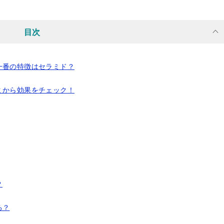
目次
一番の特徴はセラミド？
ミから効果をチェック！
？
る？