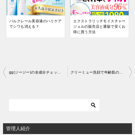
パルクレール美容液のハリケア
エクストラリッチモイスチャー
でシワも消える？
ジェルの販売店と通販で安くお
得に買う方法
投
gg(ジージー)の全成分チェックと他との違い
クリーミュー洗顔で年齢肌のくすみや毛穴のたるみ・黒ずみもケアできる？
稿
ナ
ビ
ゲ
ー
シ
管理人紹介