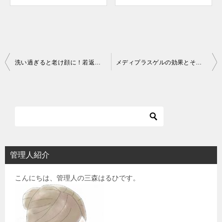
投
洗い過ぎると老け顔に！若返る５つの洗顔対策
メディプラスゲルの効果とその理由
稿
ナ
ビ
ゲ
ー
シ
管理人紹介
ョ
こんにちは、管理人の三森はるひです。
ン