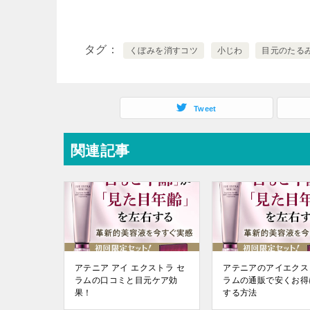
タグ
くぼみを消すコツ
小じわ
目元のたる
Tweet
関連記事
アテニア アイ エクストラ セ
アテニアのアイエクス
ラムの口コミと目元ケア効
ラムの通販で安くお得
果！
する方法