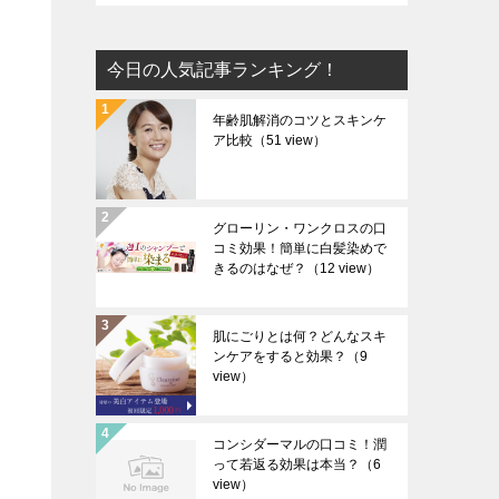
今日の人気記事ランキング！
年齢肌解消のコツとスキンケ
ア比較
（51 view）
グローリン・ワンクロスの口
コミ効果！簡単に白髪染めで
きるのはなぜ？
（12 view）
肌にごりとは何？どんなスキ
ンケアをすると効果？
（9
view）
コンシダーマルの口コミ！潤
って若返る効果は本当？
（6
view）