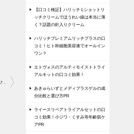
【口コミ検証】ハリッチ Lショットリ
ッチクリームでほうれい線は本当に薄
く？話題の針入りクリーム
ハリッチプレミアムリッチプラスの口
コミ！ヒト幹細胞美容液でオールイン
ワン？
エトヴォスのアルティモイストトライ
アルキットの口コミ効果！
アテニア アイ エクストラ セラムとリッドキララの違いを比較！選び方は？
あきゅらいずとメディプラスゲルの成
分比較と選び方PR
ライースリペアトライアルセットの口
コミ効果！小ジワ・くすみ等年齢肌ケ
アPR