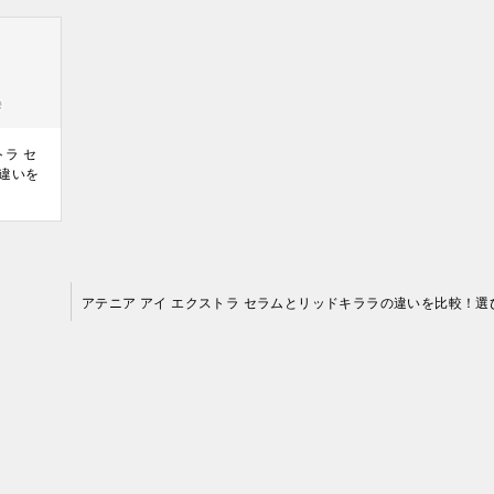
トラ セ
違いを