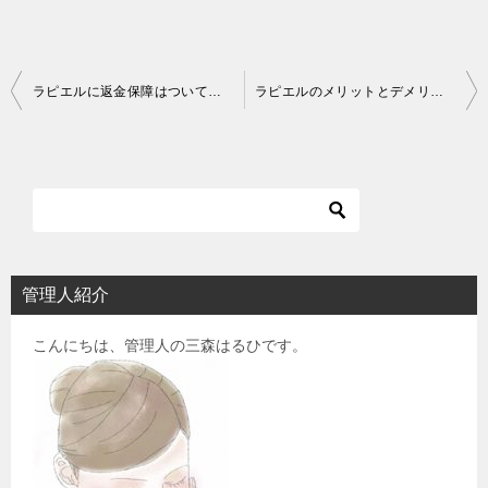
投
ラピエルに返金保障はついているの？
ラピエルのメリットとデメリットの解決策
稿
ナ
ビ
ゲ
ー
シ
管理人紹介
ョ
こんにちは、管理人の三森はるひです。
ン