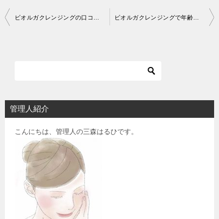
投
ビオルガクレンジングの口コミと効果
ビオルガクレンジングで年齢肌も若返る？
稿
ナ
ビ
ゲ
ー
シ
管理人紹介
ョ
こんにちは、管理人の三森はるひです。
ン