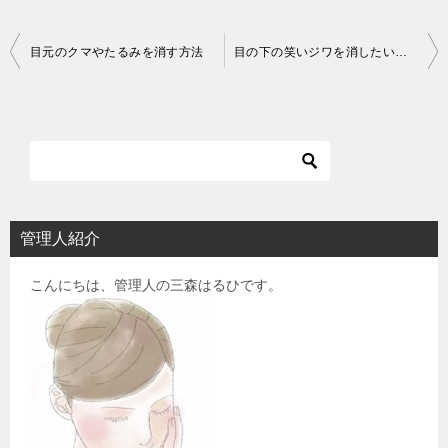
投
目元のクマやたるみを消す方法
目の下の笑いジワを消したい！どうすればいい？
稿
ナ
ビ
ゲ
ー
シ
管理人紹介
ョ
こんにちは、管理人の三森はるひです。
ン