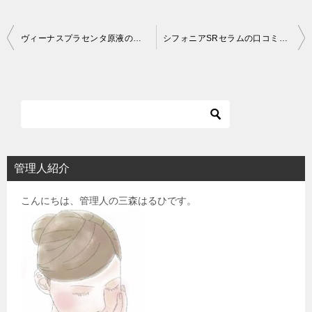
投
ヴィーナスプラセンタ原液の販売店と通販で安くお得な価格で買う方法
シフォニアSRセラムの口コミ効果を評価！他のエイジングケア導入美容液と何が違う？
稿
ナ
ビ
ゲ
ー
シ
管理人紹介
ョ
こんにちは、管理人の三森はるひです。
ン