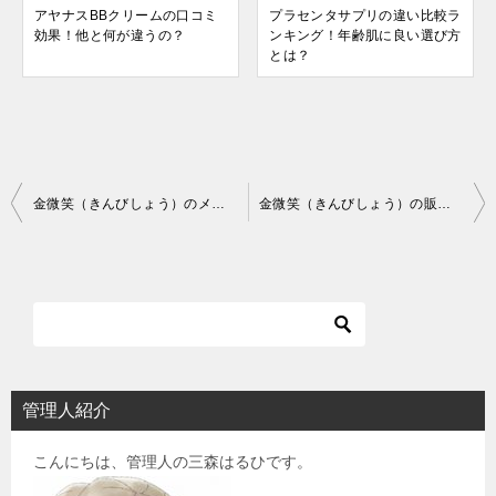
アヤナスBBクリームの口コミ
プラセンタサプリの違い比較ラ
効果！他と何が違うの？
ンキング！年齢肌に良い選び方
とは？
投
金微笑（きんびしょう）のメリットとデメリットの解決策
金微笑（きんびしょう）の販売店と通販で安くお得に買う方法
稿
ナ
ビ
ゲ
ー
シ
管理人紹介
ョ
こんにちは、管理人の三森はるひです。
ン